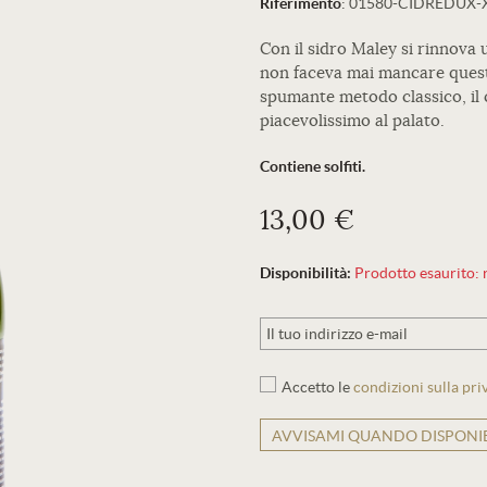
Riferimento
:
01580-CIDREDUX-
Con il sidro Maley si rinnova u
non faceva mai mancare questa 
spumante metodo classico, il 
piacevolissimo al palato.
Contiene solfiti.
13,00 €
Disponibilità:
Prodotto esaurito: r
Accetto le
condizioni sulla pri
AVVISAMI QUANDO DISPONIB