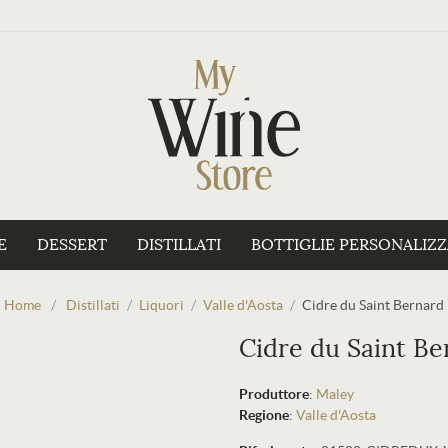
E
DESSERT
DISTILLATI
BOTTIGLIE PERSONALIZ
Home
/
Distillati
/
Liquori
/
Valle d'Aosta
/
Cidre du Saint Bernard
Cidre du Saint Be
Produttore
:
Maley
Regione
:
Valle d'Aosta