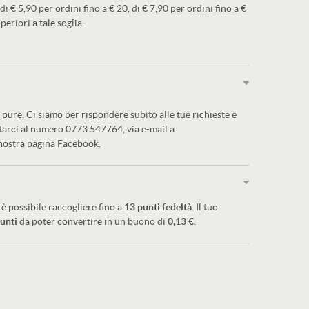
 di € 5,90 per ordini fino a € 20, di € 7,90 per ordini fino a €
periori a tale soglia.
pure. Ci siamo per rispondere subito alle tue richieste e
ttarci al numero 0773 547764, via e-mail a
 nostra pagina Facebook.
è possibile raccogliere fino a
13
punti fedeltà
. Il tuo
unti
da poter convertire in un buono di
0,13 €
.