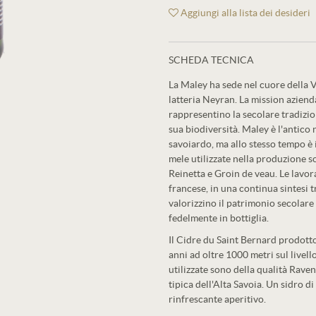
Aggiungi alla lista dei desideri
SCHEDA TECNICA
La Maley ha sede nel cuore della V
latteria Neyran. La mission azienda
rappresentino la secolare tradizio
sua biodiversità. Maley è l'antico
savoiardo, ma allo stesso tempo è
mele utilizzate nella produzione s
Reinetta e Groin de veau. Le lavor
francese, in una continua sintesi 
valorizzino il patrimonio secolar
fedelmente in bottiglia.
Il Cidre du Saint Bernard prodotto
anni ad oltre 1000 metri sul livell
utilizzate sono della qualità Rave
tipica dell'Alta Savoia. Un sidro d
rinfrescante aperitivo.