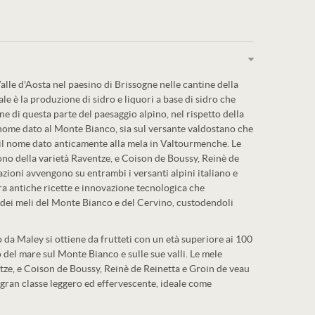
alle d'Aosta nel paesino di Brissogne nelle cantine della
le è la produzione di sidro e liquori a base di sidro che
ne di questa parte del paesaggio alpino, nel rispetto della
 nome dato al Monte Bianco, sia sul versante valdostano che
 il nome dato anticamente alla mela in Valtourmenche. Le
ono della varietà Raventze, e Coison de Boussy, Reinè de
azioni avvengono su entrambi i versanti alpini italiano e
tra antiche ricette e innovazione tecnologica che
e dei meli del Monte Bianco e del Cervino, custodendoli
 da Maley si ottiene da frutteti con un età superiore ai 100
o del mare sul Monte Bianco e sulle sue valli. Le mele
ntze, e Coison de Boussy, Reinè de Reinetta e Groin de veau
i gran classe leggero ed effervescente, ideale come