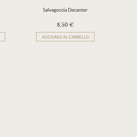
Salvagoccia Decanter
Sacchett
8,50 €
AGGIUNGI AL CARRELLO
AG