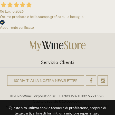
06 Luglio 2026
Ottimo prodotto e bella stampa grafica sulla bottiglia
Acquirente verificato
Servizio Clienti
ISCRIVITI ALLA NOSTRA NEWSLETTER
OK
© 2026 Wine Corporation srl - Partita IVA IT03276660598 -
Capitale sociale € 10.000,00 i.v.
Via Sabaudia, 56 - 04017 San Felice Circeo (LT) - ITALIA - +39 334
Questo sito utilizza cookie tecnici e di profilazione, propri e di
29 93 956 - info@mywinestore.it
terze parti, al fine di fornirti una migliore esperienza di