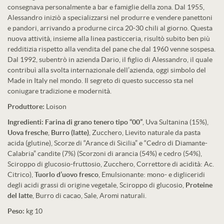
consegnava personalmente a bar e famiglie della zona. Dal 1955,
Alessandro iniziò a specializzarsi nel produrre e vendere panettoni
e pandori, arrivando a produrne circa 20-30 chili al giorno. Questa
nuova attività, insieme alla linea pasticceria, risultò subito ben più
redditizia rispetto alla vendita del pane che dal 1960 venne sospesa.
Dal 1992, subentrò in azienda Dario, il figlio di Alessandro, il quale
contribuì alla svolta internazionale dell’azienda, oggi simbolo del
Made in Italy nel mondo. Il segreto di questo successo sta nel
coniugare tradizione e modernità.
Produttore:
Loison
Ingredienti:
Farina di grano tenero tipo “00”
, Uva Sultanina (15%),
Uova fresche
,
Burro (latte)
, Zucchero, Lievito naturale da pasta
acida (glutine), Scorze di “Arance di Sicilia” e “Cedro di Diamante-
Calabria” candite (7%) (Scorzoni di arancia (54%) e cedro (54%),
Sciroppo di glucosio-fruttosio, Zucchero, Correttore di acidità: Ac.
Citrico),
Tuorlo d’uovo fresco
, Emulsionante: mono- e digliceridi
degli acidi grassi di origine vegetale, Sciroppo di glucosio,
Proteine
del latte
, Burro di cacao, Sale, Aromi naturali.
Peso:
kg 10