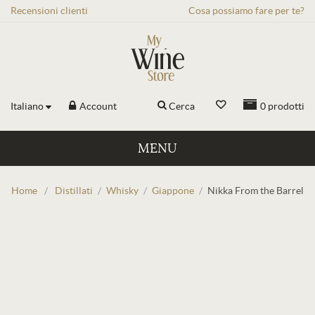
Recensioni
clienti
Cosa possiamo fare per te?
Italiano
Account
Cerca
0
prodotti
MENU
Home
/
Distillati
/
Whisky
/
Giappone
/
Nikka From the Barrel