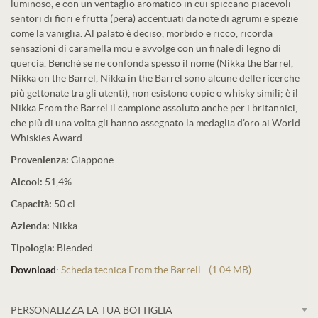
luminoso, e con un ventaglio aromatico in cui spiccano piacevoli
sentori di fiori e frutta (pera) accentuati da note di agrumi e spezie
come la vaniglia. Al palato è deciso, morbido e ricco, ricorda
sensazioni di caramella mou e avvolge con un finale di legno di
quercia. Benché se ne confonda spesso il nome (Nikka the Barrel,
Nikka on the Barrel, Nikka in the Barrel sono alcune delle ricerche
più gettonate tra gli utenti), non esistono copie o whisky simili; è il
Nikka From the Barrel il campione assoluto anche per i britannici,
che più di una volta gli hanno assegnato la medaglia d’oro ai World
Whiskies Award.
Provenienza:
Giappone
Alcool:
51,4%
Capacità:
50 cl.
Azienda:
Nikka
Tipologia:
Blended
Download
:
Scheda tecnica From the Barrell - (1.04 MB)
PERSONALIZZA LA TUA BOTTIGLIA