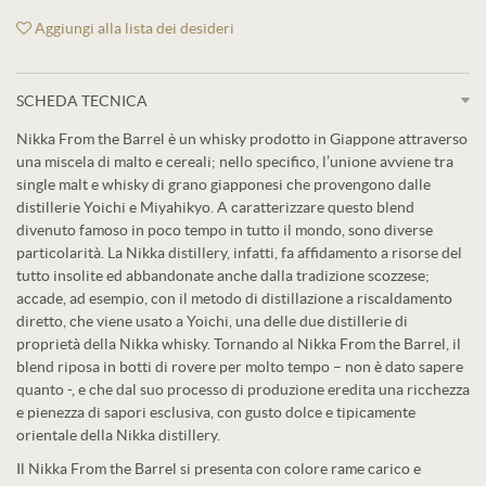
Aggiungi alla lista dei desideri
SCHEDA TECNICA
Nikka From the Barrel è un whisky prodotto in Giappone attraverso
una miscela di malto e cereali; nello specifico, l’unione avviene tra
single malt e whisky di grano giapponesi che provengono dalle
distillerie Yoichi e Miyahikyo. A caratterizzare questo blend
divenuto famoso in poco tempo in tutto il mondo, sono diverse
particolarità. La Nikka distillery, infatti, fa affidamento a risorse del
tutto insolite ed abbandonate anche dalla tradizione scozzese;
accade, ad esempio, con il metodo di distillazione a riscaldamento
diretto, che viene usato a Yoichi, una delle due distillerie di
proprietà della Nikka whisky. Tornando al Nikka From the Barrel, il
blend riposa in botti di rovere per molto tempo – non è dato sapere
quanto -, e che dal suo processo di produzione eredita una ricchezza
e pienezza di sapori esclusiva, con gusto dolce e tipicamente
orientale della Nikka distillery.
Il Nikka From the Barrel si presenta con colore rame carico e