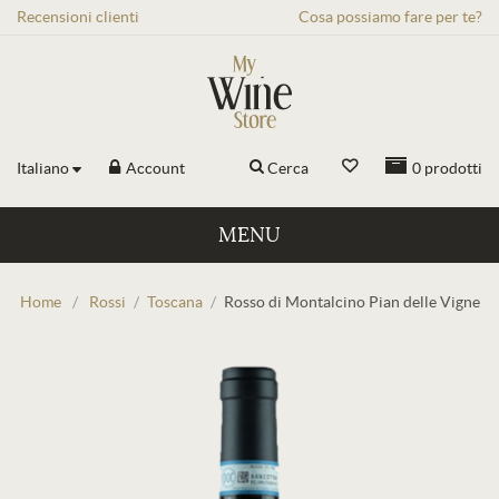
Recensioni
clienti
Cosa possiamo fare per te?
Italiano
Account
Cerca
0
prodotti
MENU
Home
/
Rossi
/
Toscana
/
Rosso di Montalcino Pian delle Vigne