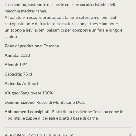
rosa canina, sostenute da spezie ed erbe caratteristiche della
macchia mediterranea.
Al palato è fresco, vibrante, con tannini setosi e morbidi. Sul
retrogusto note di frutta rossa matura, come ribes e lampone, si
uniscono a lievi aromi balsamici per comporre un finale lungo e
sapido.
Zona di produzione:
Toscana
Annata:
2023
Alcool:
14%
Capacità:
75 cl
Azienda:
Antinori
Vitigno:
Sangiovese 100%
Denominazione:
Rosso di Montalcino DOC
Abbinamenti consigliati:
Piatti della tradizione Toscana come la
ribollita, le zuppe di cereali e piatti a base di carne.
PERSONALIZZA LA TUA BOTTIGLIA