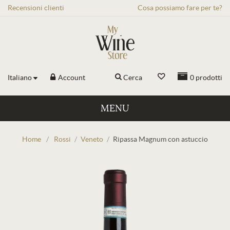
Recensioni
clienti
Cosa possiamo fare per te?
Italiano
Account
Cerca
0
prodotti
MENU
Home
/
Rossi
/
Veneto
/
Ripassa Magnum con astuccio