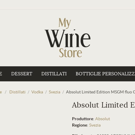
E
DESSERT
DISTILLATI
BOTTIGLIE PERSONALIZ
e
/
Distillati
/
Vodka
/
Svezia
/
Absolut Limited Edition MSGM fluo 
Absolut Limited 
Produttore
:
Absolut
Regione
:
Svezia