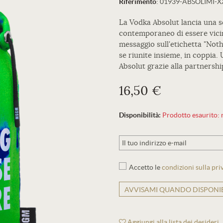
Riferimento
:
01939-ABSOLIMI-
La Vodka Absolut lancia una se
contemporaneo di essere vicini
messaggio sull'etichetta "Not
se riunite insieme, in coppia.
Absolut grazie alla partnersh
16,50 €
Disponibilità:
Prodotto esaurito: r
Accetto le
condizioni sulla pri
AVVISAMI QUANDO DISPONIB
Aggiungi alla lista dei desideri