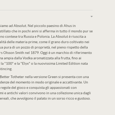
amo ad Absolut. Nel piccolo paesino di Ahus in
stillato che in pochi anni si afferma in tutto il mondo pur se
ono contese tra Russia e Polonia. La Absolut è riuscita a
alità delle materia prime, come il grano duro coltivato nei
cqua pura di un pozzo di proprietà, nel pieno rispetto della
ars Olsson Smith nel 1879. Oggi è un marchio di riferimento
 ampia dalla Vodka aromatizzata alla frutta, fino ai
 la "100" e la "Elyx" o la nuovissima Limited Edition nata
stincing.
Better Totheter nella versione Green si presenta con una
endenze del momento in modo originale e accattivante. Un
e regole del gioco e conquista gli appassionati con
mi e antichi valori convivono in una collezione unica dagli
cereali, che avvolgono il palato in un sorso ricco e gustoso.