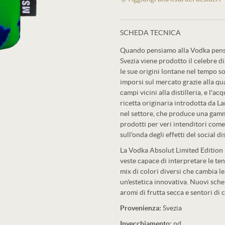
SCHEDA TECNICA
Quando pensiamo alla Vodka pensi
Svezia viene prodotto il celebre di
le sue origini lontane nel tempo s
imporsi sul mercato grazie alla qu
campi vicini alla distilleria, e l'a
ricetta originaria introdotta da L
nel settore, che produce una gamma
prodotti per veri intenditori come
sull'onda degli effetti del social di
La Vodka Absolut Limited Edition 
veste capace di interpretare le t
mix di colori diversi che cambia l
un'estetica innovativa. Nuovi sche
aromi di frutta secca e sentori di 
Provenienza:
Svezia
Invecchiamento:
nd