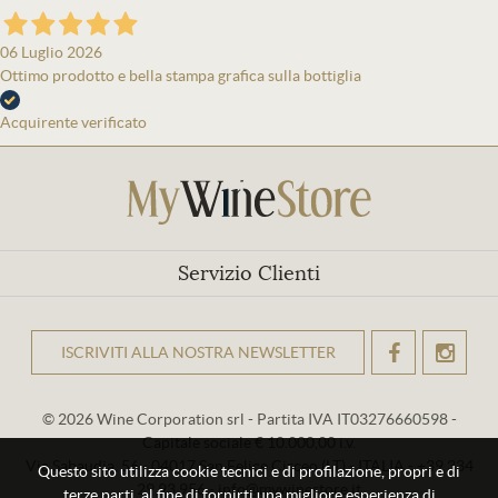
06 Luglio 2026
Ottimo prodotto e bella stampa grafica sulla bottiglia
Acquirente verificato
Servizio Clienti
ISCRIVITI ALLA NOSTRA NEWSLETTER
OK
© 2026 Wine Corporation srl - Partita IVA IT03276660598 -
Capitale sociale € 10.000,00 i.v.
Via Sabaudia, 56 - 04017 San Felice Circeo (LT) - ITALIA - +39 334
Questo sito utilizza cookie tecnici e di profilazione, propri e di
29 93 956 - info@mywinestore.it
terze parti, al fine di fornirti una migliore esperienza di