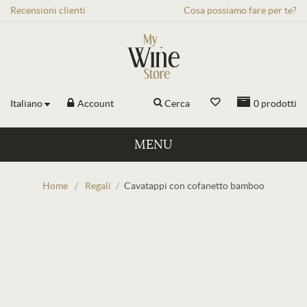
Recensioni
clienti
Cosa possiamo fare per te?
Italiano
Account
Cerca
0
prodotti
MENU
Home
/
Regali
/
Cavatappi con cofanetto bamboo