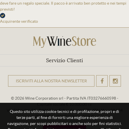
deve fare un regalo speciale. Il pacco è arrivato ben protetto e nei tempi
previsti!
Acquirente verificato
Servizio Clienti
ISCRIVITI ALLA NOSTRA NEWSLETTER
OK
© 2026 Wine Corporation srl - Partita IVA IT03276660598 -
Capitale sociale € 10.000,00 i.v.
Via Sabaudia, 56 - 04017 San Felice Circeo (LT) - ITALIA - +39 334
Questo sito utilizza cookie tecnici e di profilazione, propri e di
29 93 956 - info@mywinestore.it
terze parti, al fine di fornirti una migliore esperienza di
navigazione, per scopi pubblicitari o anche solo per fini statistici.