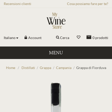
Recensioni
clienti
Cosa possiamo fare per te?
Italiano
Account
Cerca
0
prodotti
MENU
Home
/
Distillati
/
Grappa
/
Campania
/
Grappa di Fiorduva